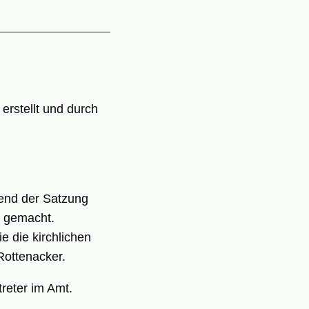
rstellt und durch
end der Satzung
t gemacht.
 die kirchlichen
Rottenacker.
treter im Amt.