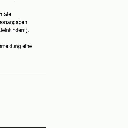
n Sie
hnortangaben
leinkindern),
Anmeldung eine