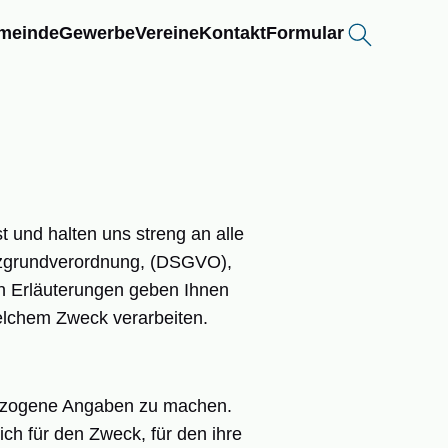
Webseite dur
meinde
Gewerbe
Vereine
Kontakt
Formular
 und halten uns streng an alle
tzgrundverordnung, (DSGVO),
n Erläuterungen geben Ihnen
welchem Zweck verarbeiten.
enbezogene Angaben zu machen.
ch für den Zweck, für den ihre