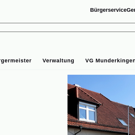
Bürgerservice
Ge
G
rgermeister
Verwaltung
VG Munderkinge